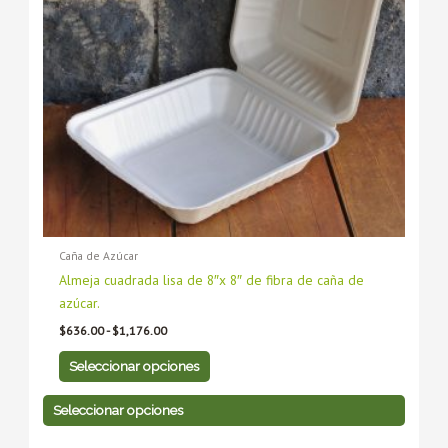
opciones
opciones
se
se
pueden
pueden
elegir
elegir
en
en
la
la
página
página
de
de
producto
producto
Caña de Azúcar
Almeja cuadrada lisa de 8″x 8″ de fibra de caña de
azúcar.
$
636.00
-
$
1,176.00
Seleccionar opciones
Seleccionar opciones