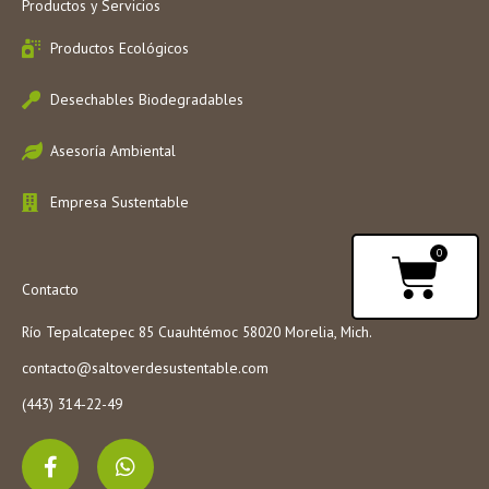
Productos y Servicios
Productos Ecológicos
Desechables Biodegradables
Asesoría Ambiental
Empresa Sustentable
Carri
0
Contacto
Río Tepalcatepec 85 Cuauhtémoc 58020 Morelia, Mich.
contacto@saltoverdesustentable.com
(443) 314-22-49
F
W
a
h