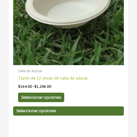
se
se
pueden
pueden
elegir
elegir
en
en
la
la
página
página
de
de
producto
producto
Caña de Azúcar
Tazón de 12 onzas de caña de azúcar.
$
164.00
-
$
1,206.00
Seleccionar opciones
Seleccionar opciones