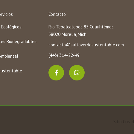
rvicios
Contacto
 Ecológicos
Río Tepalcatepec 85 Cuauhtémoc
58020 Morelia, Mich.
es Biodegradables
contacto@saltoverdesustentable.com
(443) 314-22-49
Ambiental
F
W
Sustentable
a
h
c
a
e
t
b
s
o
a
o
p
k
p
-
f
Sitio Crea