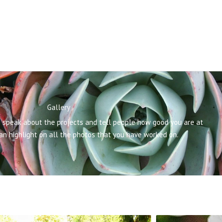
Gallery
o speak about the projects and tell people how good you are at
an highlight on all the photos that you have worked on.