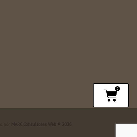
Carrit
0
do por
MARC Consultores Web ® 2026