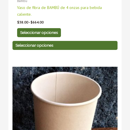
Bambú
Vaso de fibra de BAMBÚ de 4 onzas para bebida
caliente.
$
38.00
-
$
664.00
Seleccionar opciones
Seleccionar opciones
Rango
Este
Este
de
producto
producto
precios:
tiene
desde
tiene
$76.00
múltiples
múltiples
hasta
variantes.
variantes.
$1,318.00
Las
Las
opciones
opciones
se
se
pueden
pueden
elegir
elegir