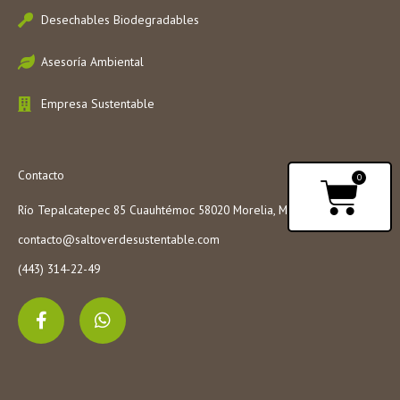
Desechables Biodegradables
Asesoría Ambiental
Empresa Sustentable
Contacto
Carri
0
Río Tepalcatepec 85 Cuauhtémoc 58020 Morelia, Mich.
contacto@saltoverdesustentable.com
(443) 314-22-49
F
W
a
h
c
a
e
t
b
s
o
a