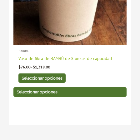
en
en
la
la
página
página
de
de
producto
producto
Bambú
Vaso de fibra de BAMBÚ de 8 onzas de capacidad
$
76.00
-
$
1,318.00
Seleccionar opciones
Seleccionar opciones