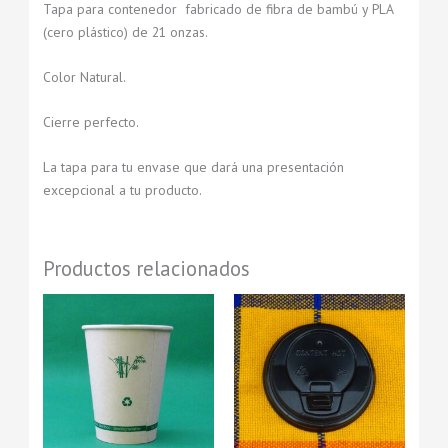
Tapa para contenedor fabricado de fibra de bambú y PLA
(cero plástico) de 21 onzas.
Color Natural.
Cierre perfecto.
La tapa para tu envase que dará una presentación
excepcional a tu producto.
Productos relacionados
Rango
Rango
Este
Este
Este
Este
de
de
producto
producto
producto
producto
precios:
precios:
tiene
desde
tiene
tiene
desde
tiene
$38.00
$60.00
múltiples
múltiples
múltiples
múltiples
hasta
hasta
variantes.
variantes.
variantes.
variantes.
$664.00
$980.00
Las
Las
Las
Las
opciones
opciones
opciones
opciones