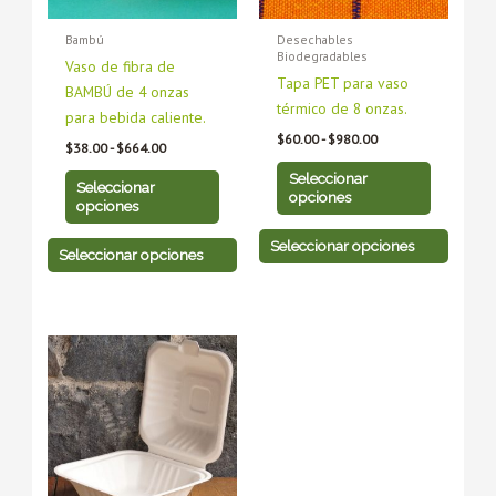
se
se
se
se
Bambú
Desechables
pueden
pueden
pueden
pueden
Biodegradables
Vaso de fibra de
elegir
elegir
elegir
elegir
Tapa PET para vaso
BAMBÚ de 4 onzas
en
en
en
en
térmico de 8 onzas.
para bebida caliente.
la
la
la
la
$
60.00
-
$
980.00
página
página
página
página
$
38.00
-
$
664.00
de
de
de
de
Seleccionar
Seleccionar
producto
producto
producto
producto
opciones
opciones
Seleccionar opciones
Seleccionar opciones
Rango
Este
Este
de
producto
producto
precios:
tiene
desde
tiene
$428.00
múltiples
múltiples
hasta
variantes.
variantes.
$792.00
Las
Las