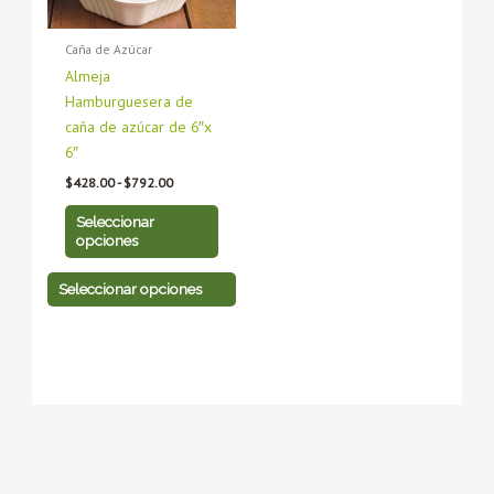
opciones
opciones
se
se
Caña de Azúcar
pueden
pueden
Almeja
elegir
elegir
Hamburguesera de
en
en
caña de azúcar de 6″x
la
la
6″
página
página
de
de
$
428.00
-
$
792.00
producto
producto
Seleccionar
opciones
Seleccionar opciones