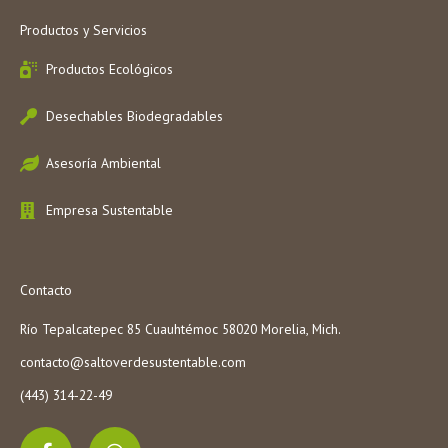
Productos y Servicios
Productos Ecológicos
Desechables Biodegradables
Asesoría Ambiental
Empresa Sustentable
Contacto
Río Tepalcatepec 85 Cuauhtémoc 58020 Morelia, Mich.
contacto@saltoverdesustentable.com
(443) 314-22-49
F
W